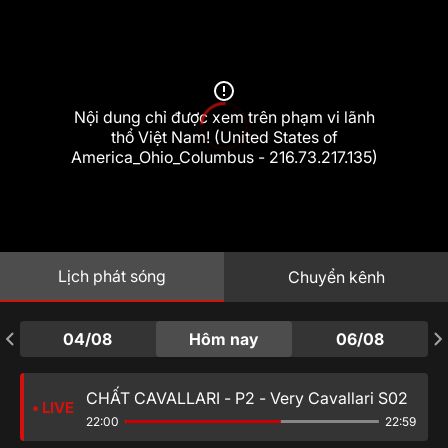
BÀ MỐI TRIỆU ĐÔ - Millionaire
17:13
Matchmaker S08
CHẤT CAVALLARI - P2 - Very Cavallari
18:10
Nội dung chỉ được xem trên phạm vi lãnh
S02
thổ Việt Nam! (United States of
America_Ohio_Columbus - 216.73.217.135)
THẾ GIỚI NHÀ SIÊU NHỎ - Tiny House
19:06
Nation S05
GẶP GỠ KELLY CLARKSON - The Kelly
20:01
Clarkson Show S07
Lịch phát sóng
Chuyển kênh
BÀ MỐI TRIỆU ĐÔ - Millionaire
20:56
04/08
Hôm nay
06/08
Matchmaker S08
CHẤT CAVALLARI - P2 - Very Cavallari S02
• LIVE
22:00
22:59