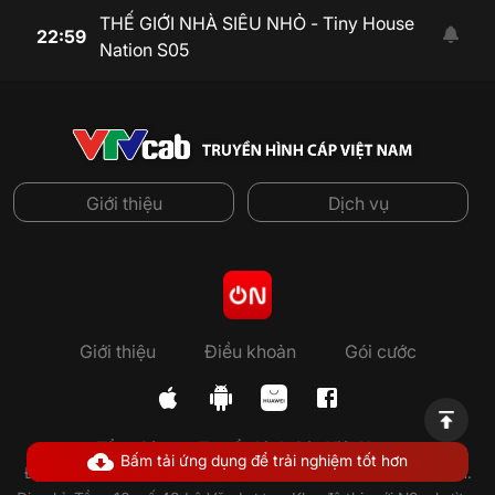
THẾ GIỚI NHÀ SIÊU NHỎ - Tiny House
22:59
Nation S05
Giới thiệu
Dịch vụ
Giới thiệu
Điều khoản
Gói cước
Tổng Công ty Truyền hình Cáp Việt Nam.
Bấm tải ứng dụng để trải nghiệm tốt hơn
Địa chỉ: Số 3/84 Ngọc Khánh, quận Ba Đình, Hà Nội, Việt Nam.